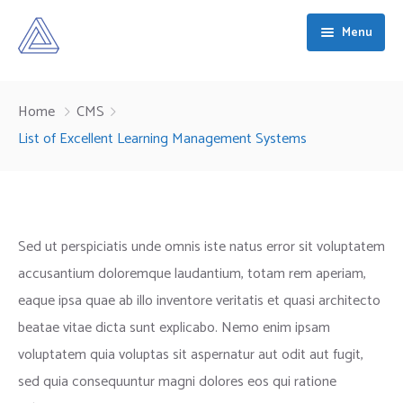
Menu
Home
Home
CMS
About
List of Excellent Learning Management Systems
Services
What We Do
Courses
Our People
Capability and Technological Development
Sed ut perspiciatis unde omnis iste natus error sit voluptatem
Contact
Why Daitech
Specialist Operational Support
accusantium doloremque laudantium, totam rem aperiam,
eaque ipsa quae ab illo inventore veritatis et quasi architecto
Armed Forces Covenant
High-Consequence Mission Support
beatae vitae dicta sunt explicabo. Nemo enim ipsam
voluptatem quia voluptas sit aspernatur aut odit aut fugit,
sed quia consequuntur magni dolores eos qui ratione