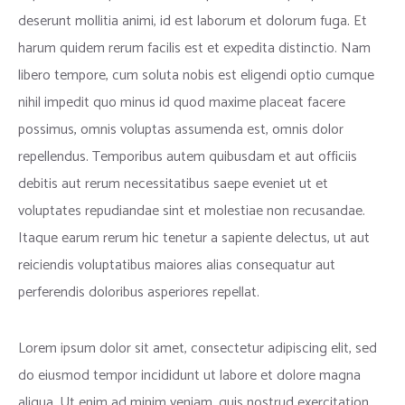
deserunt mollitia animi, id est laborum et dolorum fuga. Et
harum quidem rerum facilis est et expedita distinctio. Nam
libero tempore, cum soluta nobis est eligendi optio cumque
nihil impedit quo minus id quod maxime placeat facere
possimus, omnis voluptas assumenda est, omnis dolor
repellendus. Temporibus autem quibusdam et aut officiis
debitis aut rerum necessitatibus saepe eveniet ut et
voluptates repudiandae sint et molestiae non recusandae.
Itaque earum rerum hic tenetur a sapiente delectus, ut aut
reiciendis voluptatibus maiores alias consequatur aut
perferendis doloribus asperiores repellat.
Lorem ipsum dolor sit amet, consectetur adipiscing elit, sed
do eiusmod tempor incididunt ut labore et dolore magna
aliqua. Ut enim ad minim veniam, quis nostrud exercitation