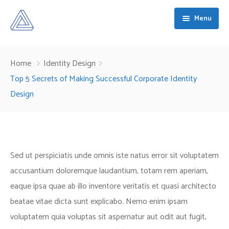
Menu
Home
Home
Identity Design
About
Top 5 Secrets of Making Successful Corporate Identity
Design
Services
What We Do
Courses
Our People
Capability and Technological Development
Contact
Why Daitech
Specialist Operational Support
Sed ut perspiciatis unde omnis iste natus error sit voluptatem
accusantium doloremque laudantium, totam rem aperiam,
Armed Forces Covenant
High-Consequence Mission Support
eaque ipsa quae ab illo inventore veritatis et quasi architecto
beatae vitae dicta sunt explicabo. Nemo enim ipsam
voluptatem quia voluptas sit aspernatur aut odit aut fugit,