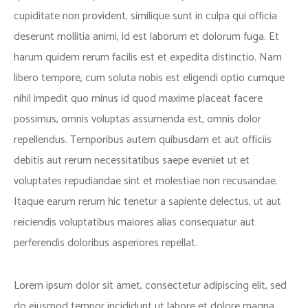
cupiditate non provident, similique sunt in culpa qui officia
deserunt mollitia animi, id est laborum et dolorum fuga. Et
harum quidem rerum facilis est et expedita distinctio. Nam
libero tempore, cum soluta nobis est eligendi optio cumque
nihil impedit quo minus id quod maxime placeat facere
possimus, omnis voluptas assumenda est, omnis dolor
repellendus. Temporibus autem quibusdam et aut officiis
debitis aut rerum necessitatibus saepe eveniet ut et
voluptates repudiandae sint et molestiae non recusandae.
Itaque earum rerum hic tenetur a sapiente delectus, ut aut
reiciendis voluptatibus maiores alias consequatur aut
perferendis doloribus asperiores repellat.
Lorem ipsum dolor sit amet, consectetur adipiscing elit, sed
do eiusmod tempor incididunt ut labore et dolore magna